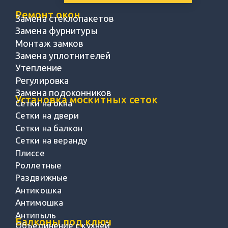
Ремонт окон
Замена стеклопакетов
Замена фурнитуры
Монтаж замков
Замена уплотнителей
Утепление
Регулировка
Замена подоконников
Установка москитных сеток
Сетки на окна
Сетки на двери
Сетки на балкон
Сетки на веранду
Плиссе
Роллетные
Раздвижные
Антикошка
Антимошка
Антипыль
Балконы под ключ
Объединение с кухней